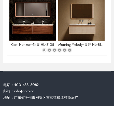
8118
Gem Horizon-钻界 HL-8105
Morning Melody-晨韵 HL-8120
Ste
电话：400-633-8082
邮箱：
info@horo.cc
地址：广东省潮州市潮安区古巷镇横溪村顶后畔
关注我们