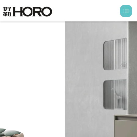
首页
走进好勒

产品中心

信息中心

好勒空间

荣誉资质
联系我们