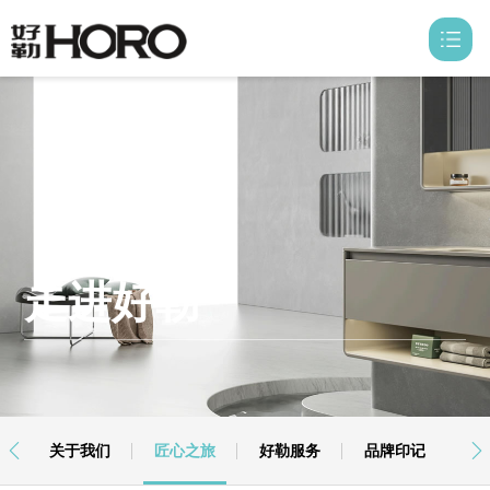
首页
走进好勒

产品中心

信息中心

走进好勒
好勒空间

荣誉资质
联系我们
关于我们
匠心之旅
好勒服务
品牌印记

