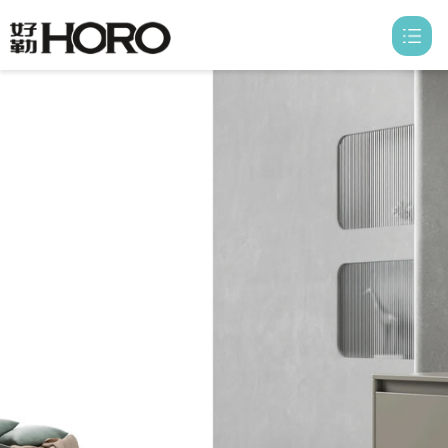
首页
走进好勒

产品中心

信息中心

好勒空间

荣誉资质
联系我们